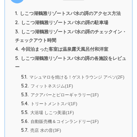
1.
しこつ湖鶴雅リゾートスパ水の謌のアクセス方法
2.
しこつ湖鶴雅リゾートスパ水の謌の駐車場
3.
しこつ湖鶴雅リゾートスパ水の謌のチェックイン・
チェックアウト時間
4.
今回泊まった客室は温泉露天風呂付和洋室
5.
しこつ湖鶴雅リゾートスパ水の謌の各施設をレビュ
ー
5.1.
マシュマロを焼ける！ゲストラウンジ アペソ(2F)
5.2.
フィットネスジム(1F)
5.3.
アクアバーとピローギャラリー(1F)
5.4.
トリートメントスパ(1F)
5.5.
大浴場 しこつ美湯(1F)
5.6.
自動販売機＆コインランドリー(1F)
5.7.
売店 水の音(3F)