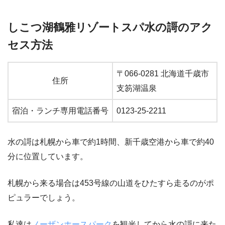
しこつ湖鶴雅リゾートスパ水の謌のアク
セス方法
〒066-0281 北海道千歳市
住所
支笏湖温泉
宿泊・ランチ専用電話番号
0123-25-2211
水の謌は札幌から車で約1時間、新千歳空港から車で約40
分に位置しています。
札幌から来る場合は453号線の山道をひたすら走るのがポ
ピュラーでしょう。
私達は
ノーザンホースパーク
を観光してから水の謌に来た